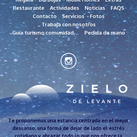
Restaurante
Actividades
Noticias
FAQS
Contacto
Servicios
Fotos
Trabaja con nosotros
Guia turismo comunidad…
Pedida de mano
Te proponemos una estancia centrada en el mejor
descanso, una forma de dejar de lado el estrés
cotidiano y abrazar todo lo que nos ofrece la