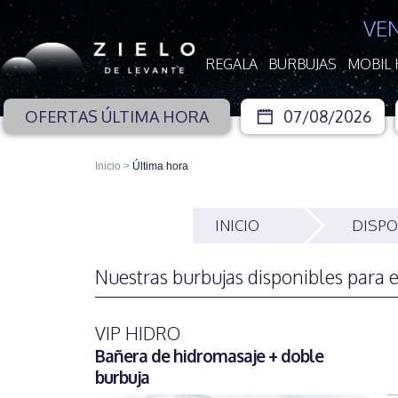
VE
REGALA
BURBUJAS
MOBIL
OFERTAS ÚLTIMA HORA
Inicio
>
Última hora
INICIO
DISPO
Nuestras burbujas disponibles para 
VIP HIDRO
Bañera de hidromasaje + doble
burbuja