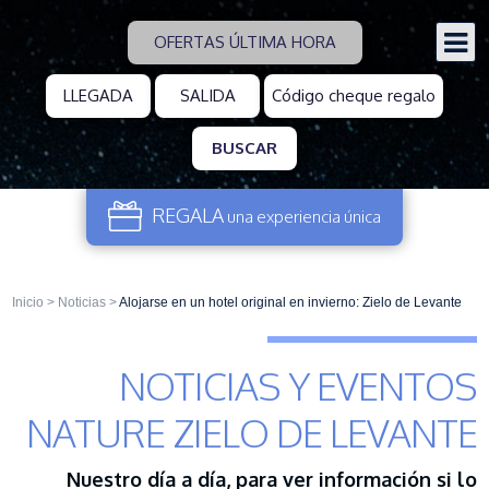
OFERTAS ÚLTIMA HORA
BUSCAR
REGALA
una experiencia
única
Inicio
>
Noticias
>
Alojarse en un hotel original en invierno: Zielo de Levante
NOTICIAS Y EVENTOS
NATURE ZIELO DE LEVANTE
Nuestro día a día, para ver información si lo