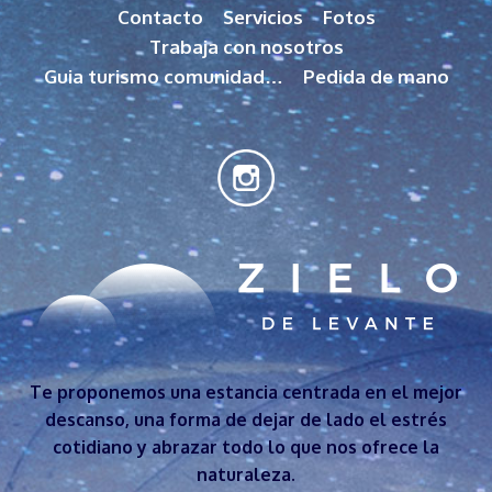
Contacto
Servicios
Fotos
Trabaja con nosotros
Guia turismo comunidad…
Pedida de mano
Te proponemos una estancia centrada en el mejor
descanso, una forma de dejar de lado el estrés
cotidiano y abrazar todo lo que nos ofrece la
naturaleza.