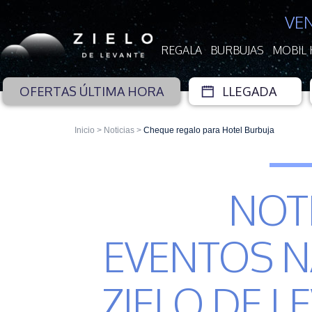
VE
REGALA
BURBUJAS
MOBIL
OFERTAS ÚLTIMA HORA
Inicio
>
Noticias
>
Cheque regalo para Hotel Burbuja
NOTI
EVENTOS 
ZIELO DE L