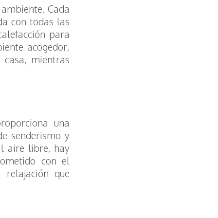
o ambiente. Cada
da con todas las
calefacción para
biente acogedor,
 casa, mientras
proporciona una
sde senderismo y
 aire libre, hay
rometido con el
 relajación que