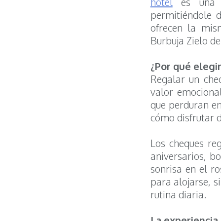
hotel
es una o
permitiéndole d
ofrecen la mis
Burbuja Zielo de
¿Por qué elegi
Regalar un cheq
valor emocional
que perduran en
cómo disfrutar d
Los cheques reg
aniversarios, b
sonrisa en el ro
para alojarse, s
rutina diaria.
La experiencia