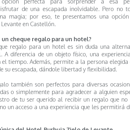
pción perfecta para sorprender a esa pers
isfrutar de una escapada inolvidable. Pero no t
ma magia; por eso, te presentamos una opción 
 Levante en Castellón.
r un cheque regalo para un hotel?
ue regalo para un hotel es sin duda una altern
. A diferencia de un objeto físico, una experienci
 el tiempo. Además, permite a la persona elegida 
e su escapada, dándole libertad y flexibilidad.
alo también son perfectos para diversas ocasio
odas o simplemente para agradecer a alguien espe
stro de tu ser querido al recibir un regalo que no
ino un acceso a una experiencia que les permitirá 
 única del Hotel Burbuja Zielo de Levante