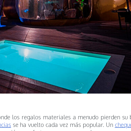
de los regalos materiales a menudo pierden su br
ncias
se ha vuelto cada vez más popular. Un
chequ