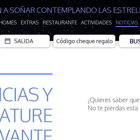
N A SOÑAR CONTEMPLANDO LAS ESTREL
 HOMES
EXTRAS
RESTAURANTE
ACTIVIDADES
NOTICIAS
BU
CIAS Y
¿Quieres saber que
NATURE
No te pierdas esta 
EVANTE