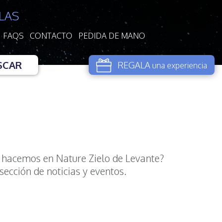
LAS
FAQS
CONTACTO
PEDIDA DE MANO
SCAR
REGALA
una experiencia
 hacemos en Nature Zielo de Levante?
sección de noticias y eventos.