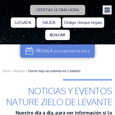
OFERTAS ÚLTIMA HORA
BUSCAR
REGALA
una experiencia
única
Inicio
>
Noticias
>
Dormir bajo las estrellas en Castellón
NOTICIAS Y EVENTOS
NATURE ZIELO DE LEVANTE
Nuestro día a día, para ver información si lo