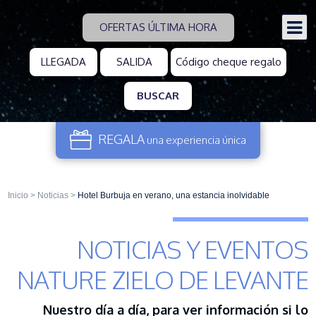
OFERTAS ÚLTIMA HORA
BUSCAR
REGALA
una experiencia
única
Inicio
>
Noticias
>
Hotel Burbuja en verano, una estancia inolvidable
NOTICIAS Y EVENTOS
NATURE ZIELO DE LEVANTE
Nuestro día a día, para ver información si lo