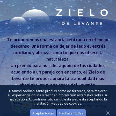
Te proponemos una estancia centrada en el mejor
descanso, una forma de dejar de lado el estrés
cotidiano y abrazar todo lo que nos ofrece la
naturaleza.
Un premio para huir del agobio de las ciudades,
acudiendo a un paraje con encanto, el Zielo de
Levante te proporcionará la tranquilidad más
absoluta, en plena costa del Levante.
Usamos cookies, tanto propias como de terceros, para mejorar
su experiencia online y recoger información estadística sobre su
Hotel Zielo de Levante, colabora con
navegación. Al continuar utilizando esta web está aceptando la
Novaluz, y dispone del Certificado Sello
instalación y el uso de cookies.
Verde, el cual acredita que trabajamos con
energía 100% verde.
Aceptar todas
Rechazar todas