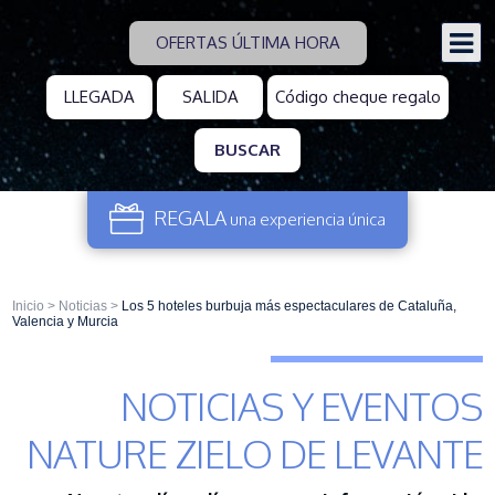
OFERTAS ÚLTIMA HORA
BUSCAR
REGALA
una experiencia
única
Inicio
>
Noticias
>
Los 5 hoteles burbuja más espectaculares de Cataluña,
Valencia y Murcia
NOTICIAS Y EVENTOS
NATURE ZIELO DE LEVANTE