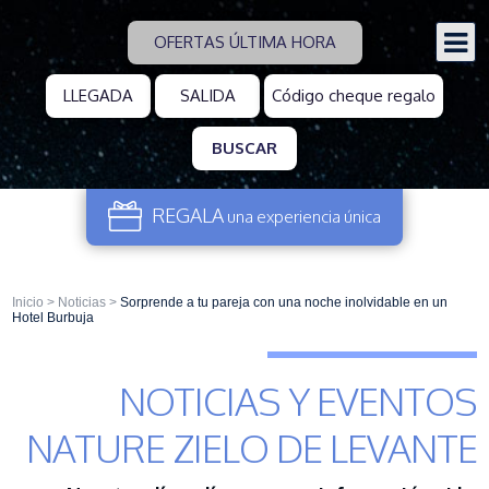
OFERTAS ÚLTIMA HORA
BUSCAR
REGALA
una experiencia
única
Inicio
>
Noticias
>
Sorprende a tu pareja con una noche inolvidable en un
Hotel Burbuja
NOTICIAS Y EVENTOS
NATURE ZIELO DE LEVANTE