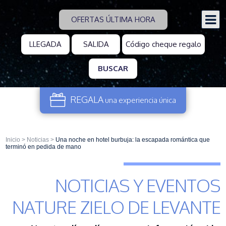
OFERTAS ÚLTIMA HORA
BUSCAR
REGALA
una experiencia
única
Inicio
>
Noticias
>
Una noche en hotel burbuja: la escapada romántica que
terminó en pedida de mano
NOTICIAS Y EVENTOS
NATURE ZIELO DE LEVANTE