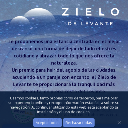
Te proponemos una estancia centrada en el mejor
descanso, una forma de dejar de lado el estrés
cotidiano y abrazar todo lo que nos ofrece la
naturaleza.
Un premio para huir del agobio de las ciudades,
acudiendo a un paraje con encanto, el Zielo de
Levante te proporcionará la tranquilidad más
absoluta, en plena costa del Levante.
Usamos cookies, tanto propias como de terceros, para mejorar
su experiencia online y recoger información estadística sobre su
Hotel Zielo de Levante, colabora con
navegación. Al continuar utilizando esta web está aceptando la
Novaluz, y dispone del Certificado Sello
instalación y el uso de cookies.
Verde, el cual acredita que trabajamos con
energía 100% verde.
Aceptar todas
Rechazar todas