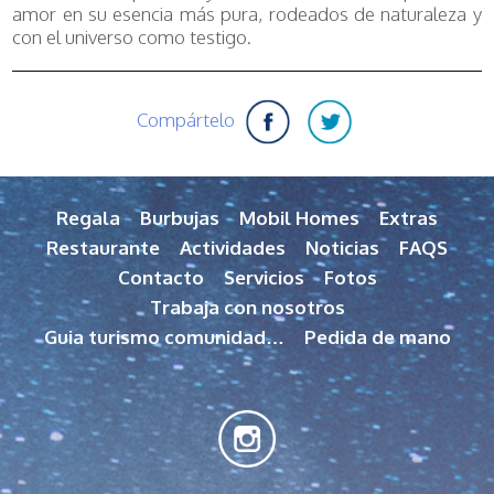
amor en su esencia más pura, rodeados de naturaleza y
con el universo como testigo.
Compártelo
Regala
Burbujas
Mobil Homes
Extras
Restaurante
Actividades
Noticias
FAQS
Contacto
Servicios
Fotos
Trabaja con nosotros
Guia turismo comunidad…
Pedida de mano