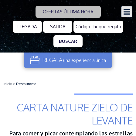
OFERTAS ÚLTIMA HORA
BUSCAR
REGALA
una experiencia
única
Inicio
>
Restaurante
CARTA NATURE ZIELO DE
LEVANTE
Para comer y picar contemplando las estrellas